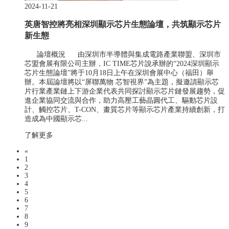
2024-11-21
英唐智控將亮相深圳顯示芯片生態論壇，共筑顯示芯片
新生態
論壇概況 由深圳市半導體與集成電路產業聯盟、深圳市
芯盟會展有限公司主辦，IC TIME芯片說承辦的“2024深圳顯示
芯片生態論壇”將于10月18日上午在深圳會展中心（福田）舉
辦。本屆論壇將以“屏聯萬物 芯智視界”為主題，擬邀請顯示芯
片行業產業鏈上下游企業代表共同探討顯示芯片鏈發展趨勢，促
進企業協同交流與合作，助力高壓工藝晶圓代工、驅動芯片設
計、觸控芯片、T-CON、畫質芯片等顯示芯片產業持續創新，打
造成為中國顯示芯...
了解更多
«
1
2
3
4
5
6
7
8
9