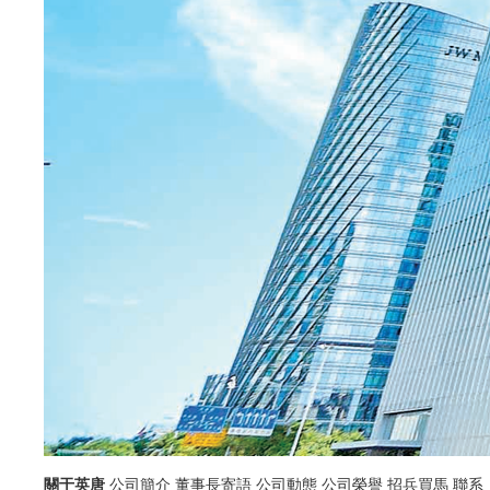
英唐智控受邀參加中國一汽紅旗供應鏈創新科技展
7月15日，中國一汽紅旗“技領時代，智創未來”第七屆供應
鏈創新科技展在長春一汽總部NBD中庭隆重舉行。長春市政府
領導，行業協會領導，中國一汽領導班子成員和相關部門負責
人，以及53家來自全國各地的新技術科技供應商伙伴，共同出席
開幕儀式。 英唐智控作為中國一汽合作伙伴，攜最新研發成
果亮相科技展，總經理蔣偉東受邀出席本次開幕式。車載顯示芯
片亮相科技展 開幕式結束后，中國一汽總部高層攜市里有關
領導和參會嘉賓共同參...
了解更多
關于英唐
公司簡介
董事長寄語
公司動態
公司榮譽
招兵買馬
聯系