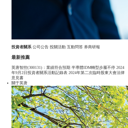
2025-01-13
投資者關系
公司公告
投關活動
互動問答
券商研報
車載投影新趨勢：LBS方案助力智駕升級
最新推薦
一、車載投影新趨勢亮相CES展，有望助推市場規模顯著提升
英唐智控(300131)：業績符合預期 半導體IDM轉型步履不停
2024
隨著汽車智能化飛速發展，提升行車安全與駕駛體驗成為行業
年9月2日投資者關系活動記錄表
2024年第二次臨時股東大會法律
追求。2025年1月7日至10日，國際消費電子展CES 2025在美國
意見書
拉斯維加斯盛大舉行。在CES 2025上，汽車產業鏈制造商們紛
關于英唐
紛把智能駕駛及車載顯示能力作為核心賣點，行業上下游也緊密
圍繞相關領域展開布局。圖1：車內投影顯示-CES展海信展臺圖
2：動態迎賓燈顯示-CES展海...
了解更多