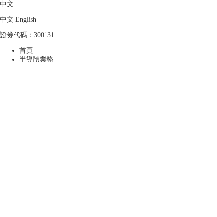
中文
中文
English
證券代碼：300131
成人免费看片'在线观看-亚洲自拍
首頁
半導體業務
偷拍视频-国产成人综合网-av一区
二区在线观看-日韩欧美中文字幕在
线观看-欧美性一区-日韩国产在线
播放-日本人视频69式jzzij-国产自产
在线-国产五月天婷婷-av东方在线-
草草影院在线-国产色视频在线-а√
天堂8资源中文在线-国产精品视频
一二区