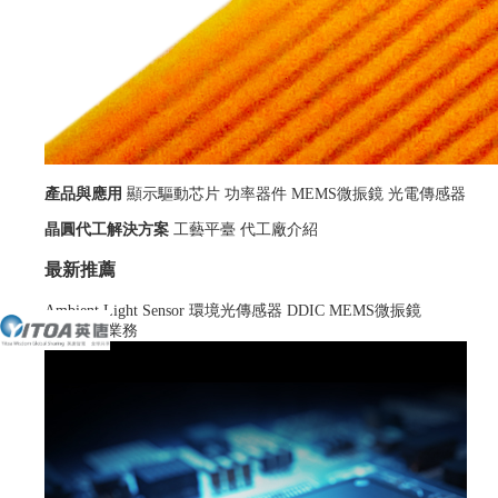
產品與應用
顯示驅動芯片
功率器件
MEMS微振鏡
光電傳感器
晶圓代工解決方案
工藝平臺
代工廠介紹
最新推薦
Ambient Light Sensor 環境光傳感器
DDIC
MEMS微振鏡
代理分銷業務