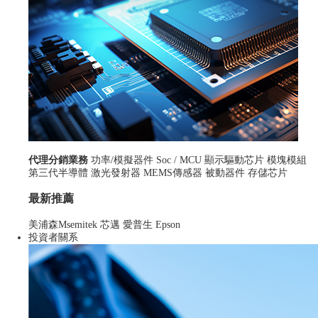
2025-07-22
MEMS振鏡產線設備入駐調試 助力開啟項目量產新篇章
英唐智控以簡易程序向特定對象發行股票募資用于“深圳
市英唐智能控制股份有限公司MEMS微振鏡研發及產業化項
目”，專注于 MEMS振鏡的研發、制造、生產和銷售。憑借公司
原有技術支撐以及近兩年公司對MEMS振鏡的研發支持，在原有
1mm、4mm直徑的技術基礎上增加開發其他多個規格MEMS振
鏡產品，以適用于不同應用場景下的定制化需求。其中，4mm
及8mm直徑MEMS振鏡產品可滿足于車...
代理分銷業務
功率/模擬器件
Soc / MCU
顯示驅動芯片
模塊模組
第三代半導體
激光發射器
MEMS傳感器
被動器件
存儲芯片
了解更多
最新推薦
美浦森Msemitek
芯邁
愛普生 Epson
投資者關系