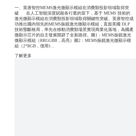
一、英唐智控MEMS激光微顯示模組在消費類投影領域取得突
破 在人工智能深度賦能各行業的當下，基于 MEMS 技術的
激光微顯示模組在消費類投影領域取得關鍵性突破。英唐智控成
功推出國內領先的MEMS振鏡激光微顯示模組，直面美國 DLP
技術壟斷格局，率先在移動消費類場景實現商業化落地，為國產
微顯示芯片的自主發展開辟了全新路徑。圖1：MEMS振鏡激光
微顯示模組（RRGGBB，高亮）圖2：MEMS振鏡激光微顯示模
組（2*RGB，僅用1...
了解更多