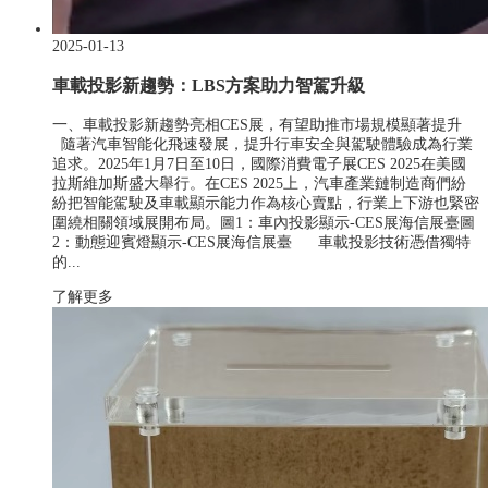
2025-01-13
車載投影新趨勢：LBS方案助力智駕升級
一、車載投影新趨勢亮相CES展，有望助推市場規模顯著提升
隨著汽車智能化飛速發展，提升行車安全與駕駛體驗成為行業
追求。2025年1月7日至10日，國際消費電子展CES 2025在美國
拉斯維加斯盛大舉行。在CES 2025上，汽車產業鏈制造商們紛
紛把智能駕駛及車載顯示能力作為核心賣點，行業上下游也緊密
圍繞相關領域展開布局。圖1：車內投影顯示-CES展海信展臺圖
2：動態迎賓燈顯示-CES展海信展臺 車載投影技術憑借獨特
的...
了解更多